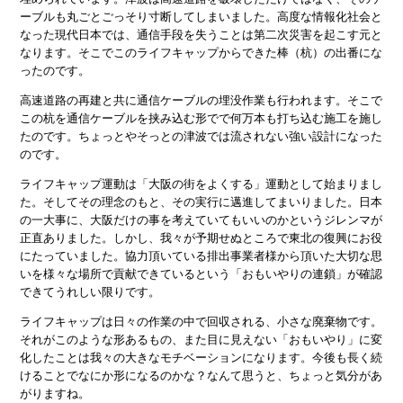
ーブルも丸ごとごっそり寸断してしまいました。高度な情報化社会と
なった現代日本では、通信手段を失うことは第二次災害を起こす元と
なります。そこでこのライフキャップからできた棒（杭）の出番にな
ったのです。
高速道路の再建と共に通信ケーブルの埋没作業も行われます。そこで
この杭を通信ケーブルを挟み込む形でで何万本も打ち込む施工を施し
たのです。ちょっとやそっとの津波では流されない強い設計になった
のです。
ライフキャップ運動は「大阪の街をよくする」運動として始まりまし
た。そしてその理念のもと、その実行に邁進してまいりました。日本
の一大事に、大阪だけの事を考えていてもいいのかというジレンマが
正直ありました。しかし、我々が予期せぬところで東北の復興にお役
にたっていました。協力頂いている排出事業者様から頂いた大切な思
いを様々な場所で貢献できているという「おもいやりの連鎖」が確認
できてうれしい限りです。
ライフキャップは日々の作業の中で回収される、小さな廃棄物です。
それがこのような形あるもの、また目に見えない「おもいやり」に変
化したことは我々の大きなモチベーションになります。今後も長く続
けることでなにか形になるのかな？なんて思うと、ちょっと気分があ
がりますね。